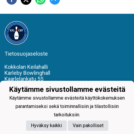
Tietosuojaseloste
Kokkolan Keilahalli
Karleby Bowlinghall
Kaarlelankatu 55
050 308 7500
Käytämme sivustollamme evästeitä
kokkolankeilahalli@outlook.com
Käytämme sivustollamme evästeitä käyttökokemuksen
parantamiseksi sekä toiminnallisiin ja tilastollisiin
tarkoituksiin.
Hyväksy kaikki
Vain pakolliset
Powered by