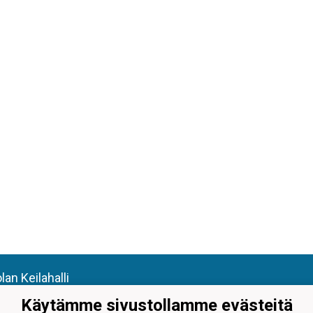
an Keilahalli
by Bowlinghall
Käytämme sivustollamme evästeitä
elankatu 55