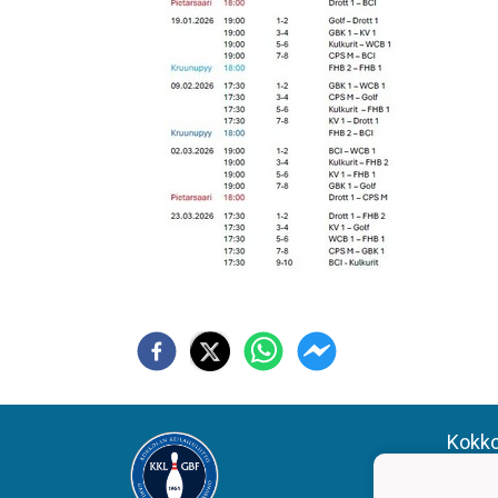
Kokkol
Karle
Kaarl