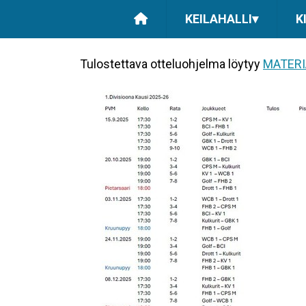
KEILAHALLI
▾
K
Tulostettava otteluohjelma löytyy
MATERI