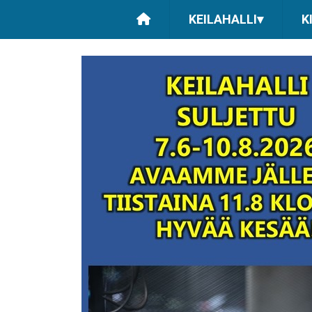
KEILAHALLI
▾
K