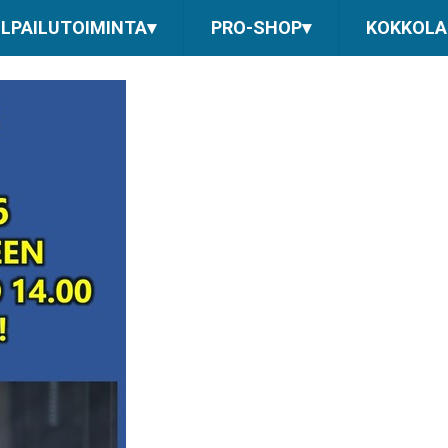
ILPAILUTOIMINTA
▾
PRO-SHOP
▾
KOKKOLAN