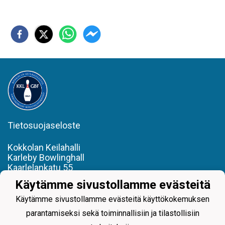
Tietosuojaseloste
Kokkolan Keilahalli
Karleby Bowlinghall
Kaarlelankatu 55
050 308 7500
Käytämme sivustollamme evästeitä
kokkolankeilahalli@outlook.com
Käytämme sivustollamme evästeitä käyttökokemuksen
parantamiseksi sekä toiminnallisiin ja tilastollisiin